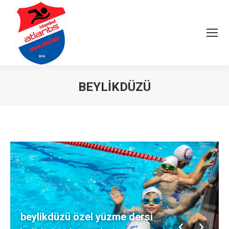
BEYLIKDÜZÜ
You are here:
beylikdüzü özel yüzme dersi