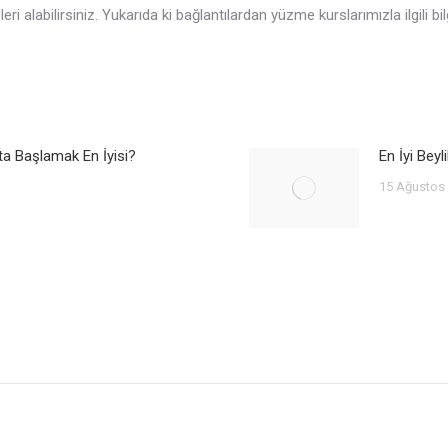
bilirsiniz. Yukarıda ki bağlantılardan yüzme kurslarımızla ilgili bilgi
ta Başlamak En İyisi?
En İyi Bey
15 Ağustos