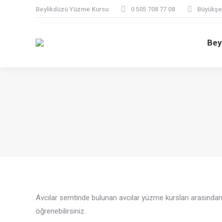
Beylikdüzü Yüzme Kursu
0 505 708 77 08
Büyükşeh
Bey
Avcılar semtinde bulunan avcılar yüzme kursları arasınd
öğrenebilirsiniz.