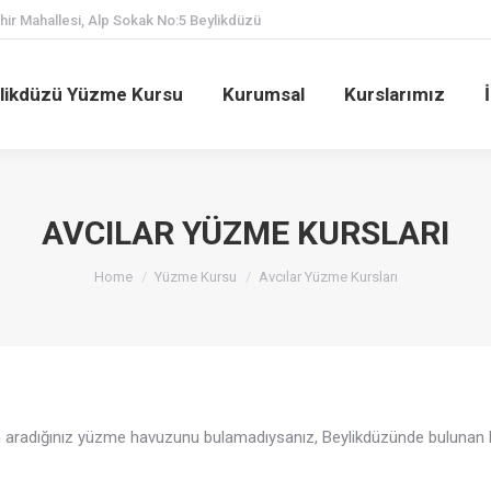
ir Mahallesi, Alp Sokak No:5 Beylikdüzü
likdüzü Yüzme Kursu
Kurumsal
Kurslarımız
AVCILAR YÜZME KURSLARI
You are here:
Home
Yüzme Kursu
Avcılar Yüzme Kursları
an aradığınız yüzme havuzunu bulamadıysanız, Beylikdüzünde buluna