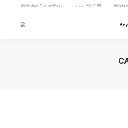
Beylikdüzü Yüzme Kursu
0 505 708 77 08
Büyükşeh
Bey
C