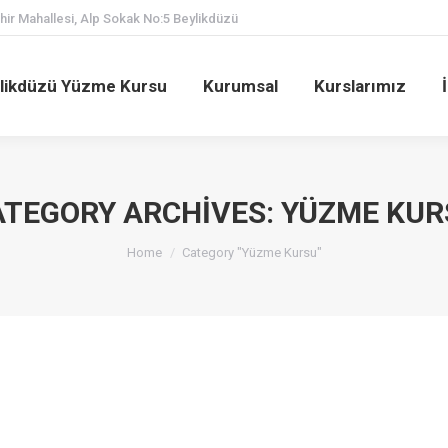
ir Mahallesi, Alp Sokak No:5 Beylikdüzü
likdüzü Yüzme Kursu
Kurumsal
Kurslarımız
ATEGORY ARCHIVES:
YÜZME KUR
You are here:
Home
Category "Yüzme Kursu"